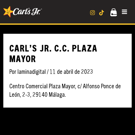
Ir
MA
al
contenido
ME
CARL’S JR. C.C. PLAZA
MAYOR
Por
laminadigital
/
11 de abril de 2023
Centro Comercial Plaza Mayor, c/ Alfonso Ponce de
León, 2-3, 29140 Málaga.
←
Ubicación anterior
Ubicación siguiente
→