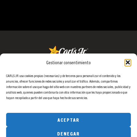
CATEGORÍAS
No hay categorías
Gestionar consentimiento
Grupo Galería
Calle Arrastaria 21, 1ª Planta.
CARLS JR usa cookies propias (necesarias) y de terceros para personalizar el contenido y los
anuncios, ofrecer funciones de redes sociales y analizar el tráfico. Además, compartimos
28022 Madrid.
información sobre el uso que haga del sitio web con nuestros partners de redes sociales, publicidad y
análisis web, quienes pueden combinarla con otra información que les haya proporcionado o que
info@grupogaleria.com
hayan recopilado a partir del uso que haya hecho de sus servicios.
ACEPTAR
DENEGAR