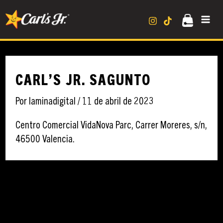
Ir
MA
al
contenido
ME
CARL’S JR. SAGUNTO
Por
laminadigital
/
11 de abril de 2023
Centro Comercial VidaNova Parc, Carrer Moreres, s/n,
46500 Valencia.
←
Ubicación anterior
Ubicación siguiente
→