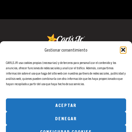
No hay categorías
Gestionar consentimiento
Grupo Galería
Calle Arrastaria 21, 1ª Planta.
CARLS JR usa cookies propias (necesarias) y de terceros para personalizar el contenido y los
anuncios, ofrecer funciones de redes sociales y analizar el tráfico. Además, compartimos
28022 Madrid.
información sobre el uso que haga del sitio web con nuestros partners de redes sociales, publicidad y
análisis web, quienes pueden combinarla con otra información que les haya proporcionado o que
info@grupogaleria.com
hayan recopilado a partir del uso que haya hecho de sus servicios.
ACEPTAR
DENEGAR
© 2023 Carl’s Jr. Todos los derechos reservados.
CONFIGURAR COOKIES