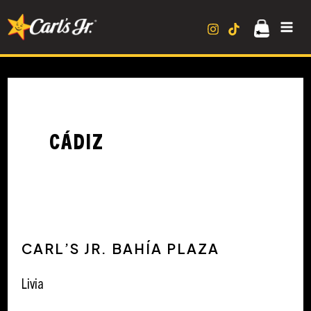
Ir
MA
al
contenido
ME
CÁDIZ
Carl’s
CARL’S JR. BAHÍA PLAZA
Jr.
Bahía
Livia
Plaza