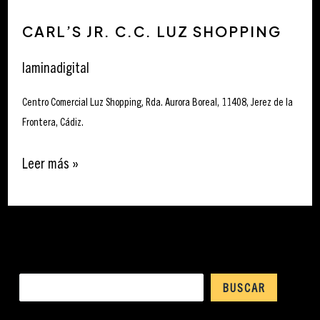
Carl’s
CARL’S JR. C.C. LUZ SHOPPING
Jr.
C.C.
laminadigital
Luz
Shopping
Centro Comercial Luz Shopping, Rda. Aurora Boreal, 11408, Jerez de la
Frontera, Cádiz.
Leer más »
Buscar
BUSCAR