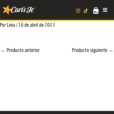
Ir
MA
al
contenido
ME
Por
Livia
/
16 de abril de 2023
←
Producto anterior
Producto siguiente
→