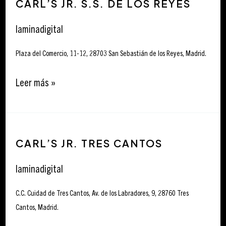
CARL’S JR. S.S. DE LOS REYES
Jr.
S.S.
laminadigital
de
los
Plaza del Comercio, 11-12, 28703 San Sebastián de los Reyes, Madrid.
Reyes
Leer más »
Carl’s
CARL’S JR. TRES CANTOS
Jr.
Tres
laminadigital
Cantos
C.C. Cuidad de Tres Cantos, Av. de los Labradores, 9, 28760 Tres
Cantos, Madrid.