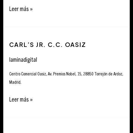
Leer más »
Carl’s
CARL’S JR. C.C. OASIZ
Jr.
C.C.
laminadigital
Oasiz
Centro Comercial Oasiz, Av. Premios Nobel, 15, 28850 Torrejón de Ardoz,
Madrid.
Leer más »
Carl’s