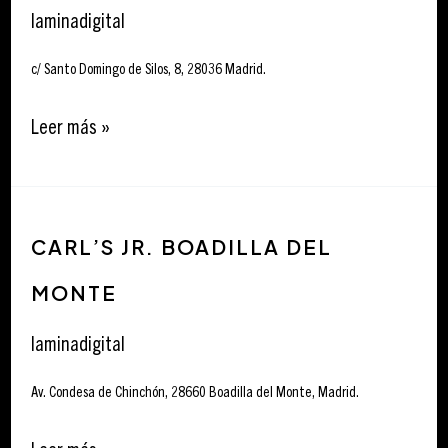
Bernabéu
laminadigital
c/ Santo Domingo de Silos, 8, 28036 Madrid.
Leer más »
Carl’s
CARL’S JR. BOADILLA DEL
Jr.
Boadilla
MONTE
del
Monte
laminadigital
Av. Condesa de Chinchón, 28660 Boadilla del Monte, Madrid.