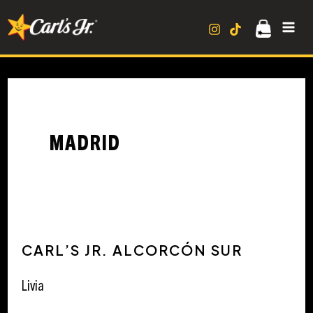
Ir
MA
al
contenido
ME
MADRID
Carl’s
CARL’S JR. ALCORCÓN SUR
Jr.
Alcorcón
Livia
Sur