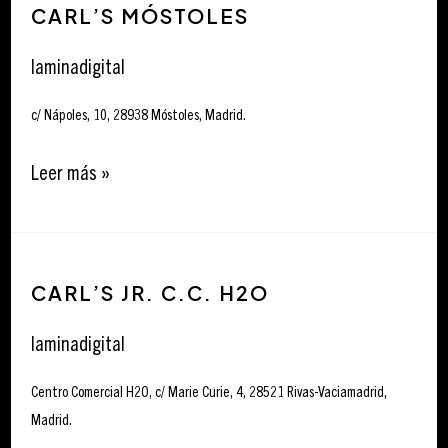
CARL’S MÓSTOLES
Móstoles
laminadigital
c/ Nápoles, 10, 28938 Móstoles, Madrid.
Leer más »
Carl’s
CARL’S JR. C.C. H2O
Jr.
C.C.
laminadigital
H2O
Centro Comercial H2O, c/ Marie Curie, 4, 28521 Rivas-Vaciamadrid,
Madrid.