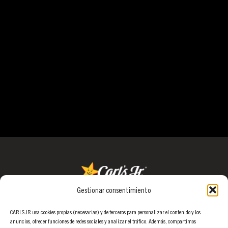
No hay comentarios que mostrar.
ARCHIVOS
No hay archivos que mostrar.
CATEGORÍAS
No hay categorías
Gestionar consentimiento
Grupo Galería
Calle Arrastaria 21, 1ª Planta.
CARLS JR usa cookies propias (necesarias) y de terceros para personalizar el contenido y los
anuncios, ofrecer funciones de redes sociales y analizar el tráfico. Además, compartimos
28022 Madrid.